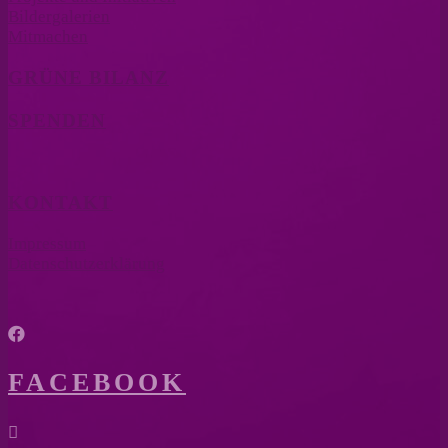
Bildergalerien
Mitmachen
GRÜNE BILANZ
SPENDEN
KONTAKT
Impressum
Datenschutzerklärung

FACEBOOK
