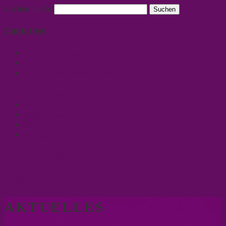
Suchen nach:
ÜBER UNS
Die GAL Leimen
GALL und Grüner Ortsverband
GALL Gemeinderät*innen
AKTIVITÄTEN
Parkfest
Projekte und Initiativen
Bildergalerien
Mitmachen
GRÜNE BILANZ
SPENDEN
AKTUELLES