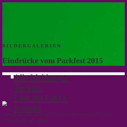
BILDERGALERIEN
Eindrücke vom Parkfest 2015
Alle Meldungen
Themen
Über die GALL
Kontakt
Einmal im Jahr veranstalten wir unser beliebtes Fest im
Menzerpark in Leimen.