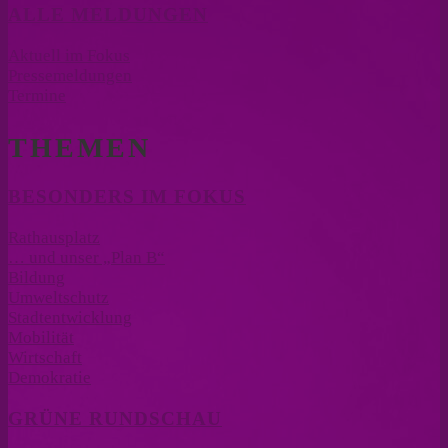
ALLE MELDUNGEN
Aktuell im Fokus
Pressemeldungen
Termine
THEMEN
BESONDERS IM FOKUS
Rathausplatz
… und unser „Plan B“
Bildung
Umweltschutz
Stadtentwicklung
Mobilität
Wirtschaft
Demokratie
GRÜNE RUNDSCHAU